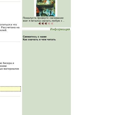
Пожалуста проверте скачивание
книг я питалса скачать любую з ..
хотиться и что
. Рассчитана на
Информация
телей.
Свяжитесь с нами
Как скачать и чем читать
ью бисера и
хники
мых материалов