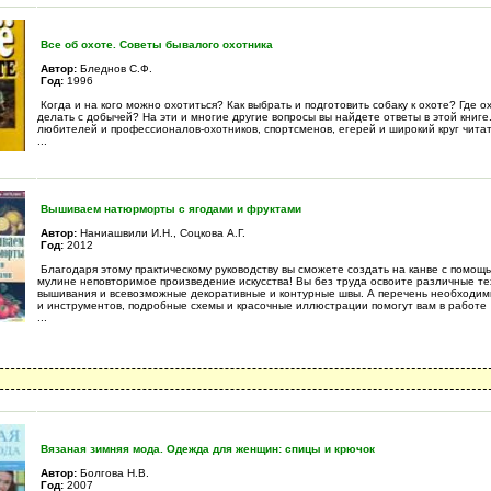
Все об охоте. Советы бывалого охотника
Автор:
Бледнов С.Ф.
Год:
1996
Когда и на кого можно охотиться? Как выбрать и подготовить собаку к охоте? Где о
делать с добычей? На эти и многие другие вопросы вы найдете ответы в этой книге
любителей и профессионалов-охотников, спортсменов, егерей и широкий круг чита
...
Вышиваем натюрморты с ягодами и фруктами
Автор:
Наниашвили И.Н., Соцкова А.Г.
Год:
2012
Благодаря этому практическому руководству вы сможете создать на канве с помощ
мулине неповторимое произведение искусства! Вы без труда освоите различные те
вышивания и всевозможные декоративные и контурные швы. А перечень необходи
и инструментов, подробные схемы и красочные иллюстрации помогут вам в работе
...
Вязаная зимняя мода. Одежда для женщин: спицы и крючок
Автор:
Болгова Н.В.
Год:
2007