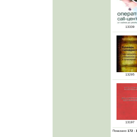
13339
13295
13197
Показано
172
-