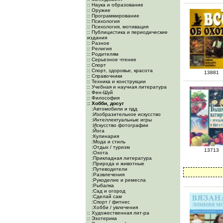
:: Наука и образование
:: Оружие
:: Программирование
:: Психология
:: Психология, мотивация
:: Публицистика и периодические
издания
:: Разное
:: Религия
:: Родителям
:: Серьезное чтение
:: Спорт
:: Спорт, здоровье, красота
13881
:: Справочники
:: Техника и конструкции
:: Учебная и научная литература
:: Фен-Шуй
:: Философия
:: Хобби, досуг
:Автомобили и пдд
:Изобразительное искусство
:Интеллектуальные игры
:Искусство фотографии
:Йога
:Кулинария
:Мода и стиль
:Отдых / туризм
13713
:Охота
:Прикладная литература
:Природа и животные
:Путеводители
:Развлечения
:Рукоделие и ремесла
:Рыбалка
:Сад и огород
:Сделай сам
:Спорт / фитнес
:Хобби / увлечения
:: Художественная лит-ра
:: Эзотерика