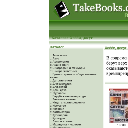
Каталог
>
Хобби, досуг
Каталог
Хобби, досуг
:: Java книги
В современ
:: Авто
:: Астрология
берут верх
:: Аудио книги
оказываютс
:: Биографии и Мемуары
:: В мире животных
времяпрепр
:: Гуманитарные и общественные
науки
:: Детские книги
:: Для взрослых
:: Для детей
:: Дом, дача
:: Журналы
:: Зарубежная литература
:: Знания и навыки
:: Издательские решения
:: Искусство
:: История
:: Компьютеры
:: Кулинария
:: Культура
:: Легкое чтение
:: Медицина и человек
13883
:: Менеджмент