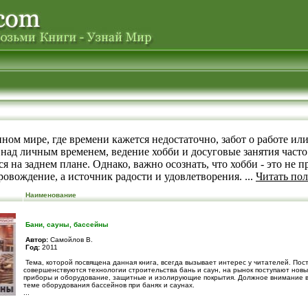
ном мире, где времени кажется недостаточно, забот о работе или
 над личным временем, ведение хобби и досуговые занятия часто
я на заднем плане. Однако, важно осознать, что хобби - это не п
овождение, а источник радости и удовлетворения. ...
Читать по
Наименование
Бани, сауны, бассейны
Автор:
Самойлов В.
Год:
2011
Тема, которой посвящена данная книга, всегда вызывает интерес у читателей. Пос
совершенствуются технологии строительства бань и саун, на рынок поступают нов
приборы и оборудование, защитные и изолирующие покрытия. Должное внимание в
теме оборудования бассейнов при банях и саунах.
...