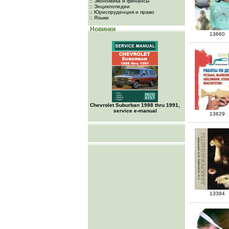
:: Экономика и финансы
:: Энциклопедии
:: Юриспруденция и право
:: Языки
Новинки
13660
Chevrolet Suburban 1988 thru 1991,
service e-manual
13629
13384