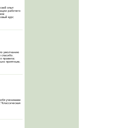
ский опыт
зации рабочего
вом
зовый курс
 по умолчанию
 спасибо.
о правила:
льно приятным,
себя учениками
."Классическая