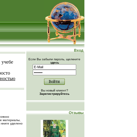
Вход
Если Вы забыли пароль, щелкните
 учебе
здесь
росто
лностью
Вы новый клиент?
Зарегистрируйтесь
Отзывы
тоянно
ые материалы,
 книге уделено