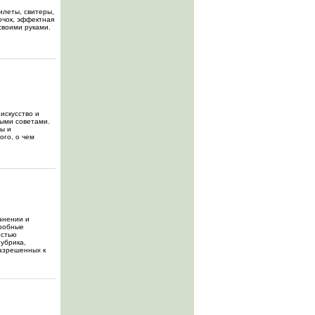
илеты, свитеры,
ючок, эффектная
своими руками.
искусство и
ными советами.
бы и
ого, о чем
анении и
дробные
остью
убрика,
разрешенных к