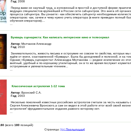
Год:
2008
Перед вами не научный труд, а изложенный в простой и доступной форме практиче
ведущих специалистов крупнейшей в России сети call-центров. Это книга об органи
процесса call-центра. Вы узнаете:- как обеспечить call-центр необходимым количест
операторов;- как, зачем и чему нужно учить оператора (в книге приведен полный ба
обучения операторов);...
...
Букварь сценариста: Как написать интересное кино и телесериал
Автор:
Молчанов Александр
Год:
2010
Занимательность, живость письма и остроумие не совсем те свойства, которых мы
ждём от книги, озаглавленной «Букварь». Была бы доходчивой и полезной, и на том
Однако «Букварь сценариста» Александра Молчанова — редкое исключение из этог
внятный, удобный и по-хорошему утилитарный, он в то же время послужит изумите
остроумным и увлекательным чтением...
...
Классическая астрология 1-12 тома
Автор:
Вронский С.А.
Год:
2003
Несколько поколений известных российских астрологов считали за честь называть 
Сергея Алексеевича Вронского,а сам он видел в этой работе итог всей своей жизни
астрология"-фундаментальное издание,равного которому нет.
...
180
(всего
180
позиций)
Страницы:
[<< Предыдущая]