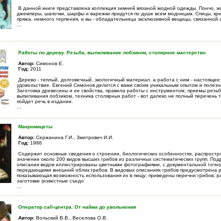
В данной книге представлена коллекция зимней вязаной модной одежды. Пончо, ж
джемперы, шапочки, шарфы и варежки придутся по душе всем модницам. Спицы, кр
пряжа, немного терпения, и вы - обладательница эксклюзивной вещицы, связанной 
...
Работы по дереву. Резьба, выпиливание лобзиком, столярное мастерство
Автор:
Симонов Е.
Год:
2011
Дерево - теплый, долговечный, экологичный материал, а работа с ним - настоящее 
удовольствие. Евгений Симонов делится с вами своим уникальным опытом и полез
Заготовка древесины и ее свойства, правила работы с инструментом, приемы резь
выпиливания лобзиком, техника столярных работ - вот далеко не полный перечень т
пойдет речь в издании.
...
Макромицеты
Автор:
Сержанина Г.И., Змитрович И.И.
Год:
1986
Содержит основные сведения о строении, биологических особенностях, распростр
значении около 200 видов высших грибов из различных систематических групп. По
описания видов иллюстрированы цветными фотографиями, с документальной точн
передающими внешний облик грибов. В видовых описаниях грибов предусмотрена р
показывающая возможность использования их в пищу; приведены перечни грибов, 
заготовке (известные съедо
...
Оператор call-центра. От найма до увольнения
Автор:
Вольский В.В., Веселова О.В.