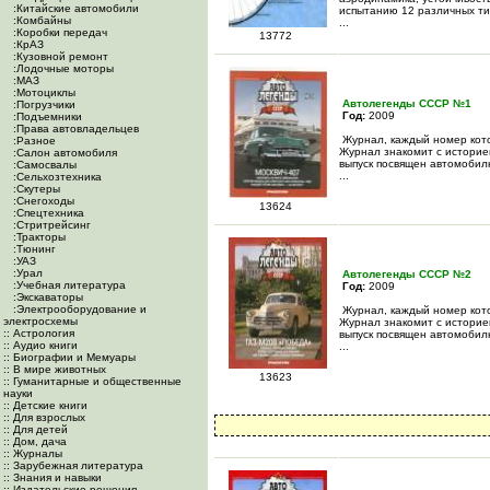
:Китайские автомобили
испытанию 12 различных ти
:Комбайны
...
:Коробки передач
13772
:КрАЗ
:Кузовной ремонт
:Лодочные моторы
:МАЗ
:Мотоциклы
Автолегенды СССР №1
:Погрузчики
Год:
2009
:Подъемники
:Права автовладельцев
Журнал, каждый номер кото
:Разное
Журнал знакомит с историе
:Салон автомобиля
выпуск посвящен автомобил
:Самосвалы
...
:Сельхозтехника
:Скутеры
:Снегоходы
13624
:Спецтехника
:Стритрейсинг
:Тракторы
:Тюнинг
:УАЗ
:Урал
Автолегенды СССР №2
:Учебная литература
Год:
2009
:Экскаваторы
:Электрооборудование и
Журнал, каждый номер кото
электросхемы
Журнал знакомит с историе
:: Астрология
выпуск посвящен автомобил
:: Аудио книги
...
:: Биографии и Мемуары
:: В мире животных
13623
:: Гуманитарные и общественные
науки
:: Детские книги
:: Для взрослых
:: Для детей
:: Дом, дача
:: Журналы
:: Зарубежная литература
:: Знания и навыки
:: Издательские решения