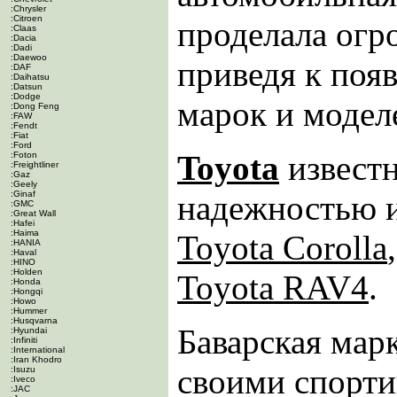
:Chrysler
:Citroen
проделала огр
:Claas
:Dacia
:Dadi
:Daewoo
приведя к поя
:DAF
:Daihatsu
:Datsun
:Dodge
марок и модел
:Dong Feng
:FAW
:Fendt
:Fiat
:Ford
Toyota
известн
:Foton
:Freightliner
:Gaz
:Geely
:Ginaf
надежностью 
:GMC
:Great Wall
:Hafei
:Haima
Toyota Corolla
:HANIA
:Haval
:HINO
:Holden
Toyota RAV4
.
:Honda
:Hongqi
:Howo
:Hummer
:Husqvarna
Баварская мар
:Hyundai
:Infiniti
:International
:Iran Khodro
своими спорт
:Isuzu
:Iveco
:JAC