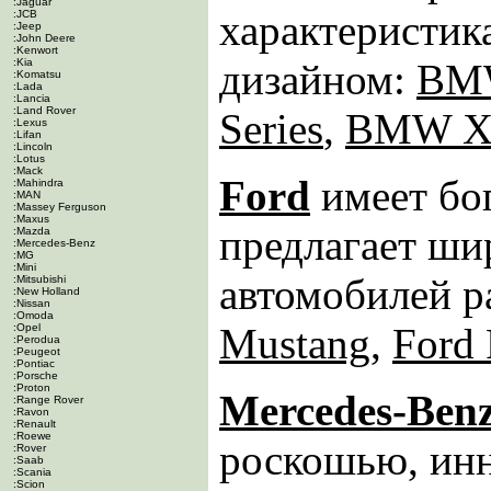
:Jaguar
характеристи
:JCB
:Jeep
:John Deere
:Kenwort
:Kia
дизайном:
BMW
:Komatsu
:Lada
:Lancia
:Land Rover
Series
,
BMW X
:Lexus
:Lifan
:Lincoln
:Lotus
:Mack
Ford
имеет бо
:Mahindra
:MAN
:Massey Ferguson
:Maxus
предлагает ши
:Mazda
:Mercedes-Benz
:MG
:Mini
автомобилей р
:Mitsubishi
:New Holland
:Nissan
:Omoda
Mustang
,
Ford 
:Opel
:Perodua
:Peugeot
:Pontiac
:Porsche
:Proton
Mercedes-Ben
:Range Rover
:Ravon
:Renault
:Roewe
роскошью, ин
:Rover
:Saab
:Scania
:Scion