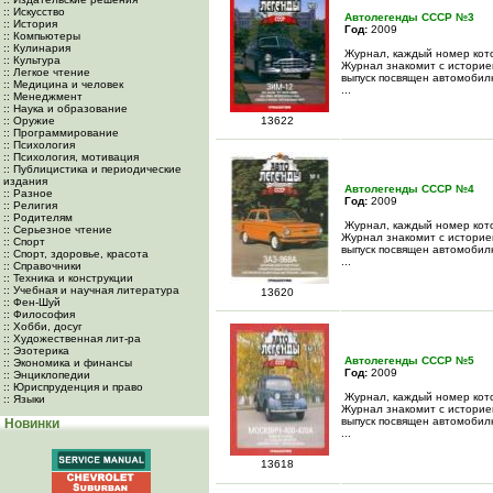
:: Искусство
Автолегенды СССР №3
:: История
Год:
2009
:: Компьютеры
:: Кулинария
Журнал, каждый номер кото
:: Культура
Журнал знакомит с историе
:: Легкое чтение
выпуск посвящен автомобил
:: Медицина и человек
...
:: Менеджмент
:: Наука и образование
:: Оружие
13622
:: Программирование
:: Психология
:: Психология, мотивация
:: Публицистика и периодические
издания
Автолегенды СССР №4
:: Разное
Год:
2009
:: Религия
:: Родителям
Журнал, каждый номер кото
:: Серьезное чтение
Журнал знакомит с историе
:: Спорт
выпуск посвящен автомобил
:: Спорт, здоровье, красота
...
:: Справочники
:: Техника и конструкции
:: Учебная и научная литература
13620
:: Фен-Шуй
:: Философия
:: Хобби, досуг
:: Художественная лит-ра
:: Эзотерика
Автолегенды СССР №5
:: Экономика и финансы
Год:
2009
:: Энциклопедии
:: Юриспруденция и право
Журнал, каждый номер кото
:: Языки
Журнал знакомит с историе
выпуск посвящен автомобил
Новинки
...
13618