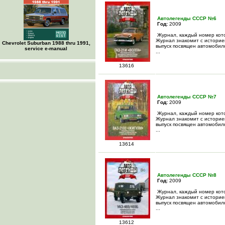
Автолегенды СССР №6
Год:
2009
Журнал, каждый номер кото
Журнал знакомит с историе
Chevrolet Suburban 1988 thru 1991,
выпуск посвящен автомобилю
service e-manual
...
13616
Автолегенды СССР №7
Год:
2009
Журнал, каждый номер кото
Журнал знакомит с историе
выпуск посвящен автомобил
...
13614
Автолегенды СССР №8
Год:
2009
Журнал, каждый номер кото
Журнал знакомит с историе
выпуск посвящен автомобил
...
13612