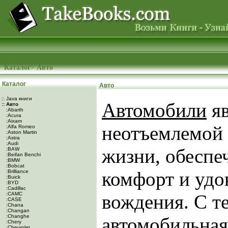
Каталог
>
Авто
Каталог
Авто
:: Java книги
Автомобили
яв
:: Авто
:Abarth
:Acura
:Aixam
неотъемлемой
:Alfa Romeo
:Aston Martin
:Astra
:Audi
жизни, обеспе
:BAW
:Beifan Benchi
:BMW
:Bobcat
комфорт и удо
:Brilliance
:Buick
:BYD
:Cadillac
:CAMC
вождения. С т
:CASE
:Chana
:Changan
:Changhe
автомобильная
:Chery
:Chevrolet