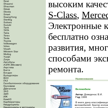
высоким каче
:Seat
:Shaanxi
:Shacman
:Sitrak
S-Class
,
Merced
:Skoda
:Smart
:SsangYong
:Sterling
Электронные 
:Subaru
:Suzuki
:Tank
:TATA
бесплатно озн
:Tatra
:Terex
:Tesla
:Toyota
:Volkswagen
развития, мно
:Volvo
:Voyah
:Western Star
:Wuling
способами экс
:Yuejin
:Zotye
:Автобусы
:АЗЛК (Москвич)
ремонта.
:Акустика
:Багги
:Богдан
:Бульдозеры
:ВАЗ
Наименование
:ГАЗ
:Газобаллонное оборудование
:Грузовики
:Двигатели
Веломобили
:ЗАЗ
:ЗИЛ
Автор:
Довиденас В.И.
:ИЖ
Год:
1986
:КамАЗ
:Карбюраторы
В книге дана классификаци
:Квадроциклы
веломобилей. Кратко излож
:Квадроциклы и мотоциклы
аэродинамика, устойчивость