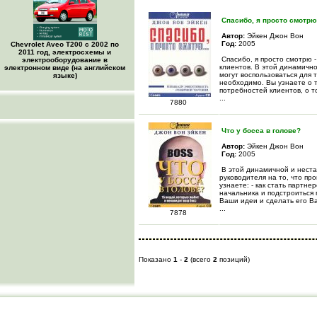
Спасибо, я просто смотр
Автор:
Эйкен Джон Вон
Год:
2005
Chevrolet Aveo Т200 с 2002 по
2011 год, электросхемы и
Спасибо, я просто смотрю 
электрооборудование в
клиентов. В этой динамичн
электронном виде (на английском
могут воспользоваться для т
языке)
необходимо. Вы узнаете о 
потребностей клиентов, о то
...
7880
Что у босса в голове?
Автор:
Эйкен Джон Вон
Год:
2005
В этой динамичной и нест
руководителя на то, что пр
узнаете: - как стать партне
начальника и подстроиться 
Ваши идеи и сделать его Ва
...
7878
Показано
1
-
2
(всего
2
позиций)