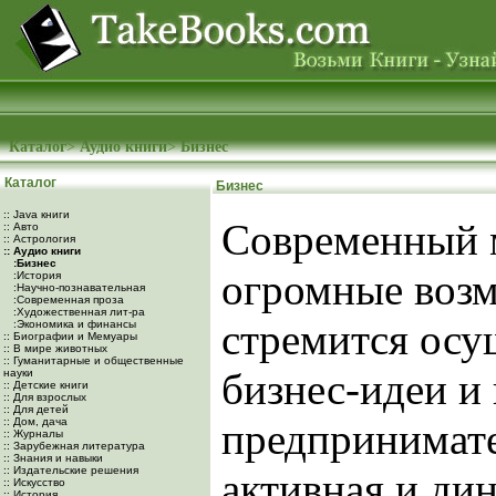
Каталог
>
Аудио книги
>
Бизнес
Каталог
Бизнес
:: Java книги
Современный 
:: Авто
:: Астрология
:: Аудио книги
:Бизнес
огромные возм
:История
:Научно-познавательная
:Современная проза
:Художественная лит-ра
стремится осу
:Экономика и финансы
:: Биографии и Мемуары
:: В мире животных
:: Гуманитарные и общественные
бизнес-идеи и 
науки
:: Детские книги
:: Для взрослых
:: Для детей
:: Дом, дача
предпринимате
:: Журналы
:: Зарубежная литература
:: Знания и навыки
:: Издательские решения
активная и ди
:: Искусство
:: История