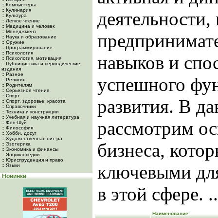
:: Компьютеры
:: Кулинария
деятельности, 
:: Культура
:: Легкое чтение
:: Медицина и человек
:: Менеджмент
предпринимате
:: Наука и образование
:: Оружие
:: Программирование
:: Психология
навыков и спо
:: Психология, мотивация
:: Публицистика и периодические
издания
:: Разное
успешного фу
:: Религия
:: Родителям
:: Серьезное чтение
:: Спорт
развития. В да
:: Спорт, здоровье, красота
:: Справочники
:: Техника и конструкции
:: Учебная и научная литература
рассмотрим ос
:: Фен-Шуй
:: Философия
:: Хобби, досуг
:: Художественная лит-ра
бизнеса, кото
:: Эзотерика
:: Экономика и финансы
:: Энциклопедии
:: Юриспруденция и право
ключевыми для
:: Языки
Новинки
в этой сфере. .
Наименование