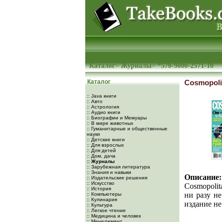
Каталог
>
Журналы
>
*570-9000-2571-10
Каталог
Cosmopoli
:: Java книги
:: Авто
:: Астрология
:: Аудио книги
:: Биографии и Мемуары
:: В мире животных
:: Гуманитарные и общественные
науки
:: Детские книги
:: Для взрослых
:: Для детей
:: Дом, дача
:: Журналы
:: Зарубежная литература
:: Знания и навыки
Описание:
:: Издательские решения
:: Искусство
Cosmopolit
:: История
ни разу не
:: Компьютеры
:: Кулинария
издание не
:: Культура
:: Легкое чтение
:: Медицина и человек
:: Менеджмент