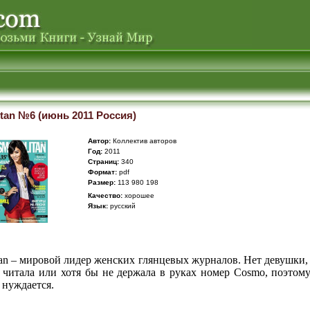
tan №6 (июнь 2011 Россия)
Автор:
Коллектив авторов
Год:
2011
Cтраниц:
340
Формат:
pdf
Размер:
113 980 198
Качество:
хорошее
Язык:
русский
an – мировой лидер женских глянцевых журналов. Нет девушки,
 читала или хотя бы не держала в руках номер Cosmo, поэтом
 нуждается.