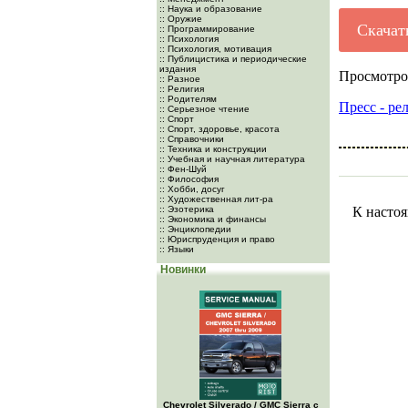
:: Наука и образование
:: Оружие
Скачат
:: Программирование
:: Психология
:: Психология, мотивация
:: Публицистика и периодические
издания
Просмотро
:: Разное
:: Религия
:: Родителям
Пресс - ре
:: Серьезное чтение
:: Спорт
:: Спорт, здоровье, красота
:: Справочники
:: Техника и конструкции
:: Учебная и научная литература
:: Фен-Шуй
:: Философия
:: Хобби, досуг
:: Художественная лит-ра
:: Эзотерика
К настоя
:: Экономика и финансы
:: Энциклопедии
:: Юриспруденция и право
:: Языки
Новинки
Chevrolet Silverado / GMC Sierra с