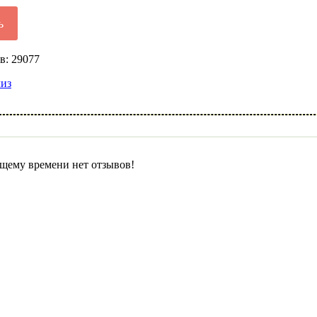
ь
в: 29077
лиз
щему времени нет отзывов!