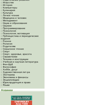
:: Искусство
:: История
:: Компьютеры
:: Кулинария
:: Культура
:: Легкое чтение
:: Медицина и человек
:: Менеджмент
:: Наука и образование
:: Оружие
:: Программирование
:: Психология
:: Психология, мотивация
:: Публицистика и периодические
издания
:: Разное
:: Религия
:: Родителям
:: Серьезное чтение
:: Спорт
:: Спорт, здоровье, красота
:: Справочники
:: Техника и конструкции
:: Учебная и научная литература
:: Фен-Шуй
:: Философия
:: Хобби, досуг
:: Художественная лит-ра
:: Эзотерика
:: Экономика и финансы
:: Энциклопедии
:: Юриспруденция и право
:: Языки
Новинки