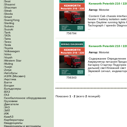
:Seat
Kenworth Peterblit 210 / 22
:Shaanxi
:Shacman
Автор:
Motorist
:Sitrak
:Skoda
Content Cab chassis interface
:Smart
heater / battery isolation swit
:SsangYong
lamps Daytime running lights 
:Sterling
Tachograph / speedo Diagnosti
:Subaru
...
:Suzuki
:Tank
756794
:TATA
:Tatra
:Terex
:Tesla
Kenworth Peterblit 210 / 
:Toyota
:Volkswagen
Автор:
Motorist
:Volvo
:Voyah
Содержание Определение 
:Western Star
Аккумулятор питания Предо
:Wuling
батареи Стартер Подогрев 
:Yuejin
дальний свет/ближний свет
:Zotye
Звуковой сигнал, индикато
:Автобусы
...
:АЗЛК (Москвич)
756343
:Акустика
:Багги
:Богдан
:Бульдозеры
:ВАЗ
:ГАЗ
Показано
1
-
2
(всего
2
позиций)
:Газобаллонное оборудование
:Грузовики
:Двигатели
:ЗАЗ
:ЗИЛ
:ИЖ
:КамАЗ
:Карбюраторы
:Квадроциклы
:Квадроциклы и мотоциклы