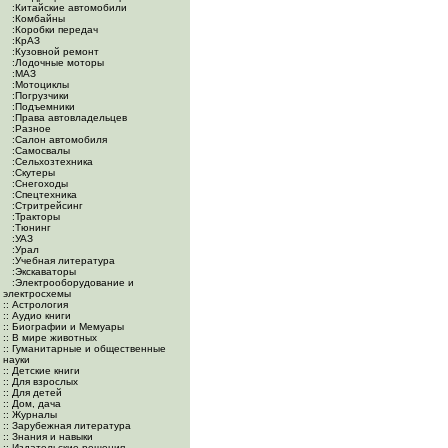
:Китайские автомобили
:Комбайны
:Коробки передач
:КрАЗ
:Кузовной ремонт
:Лодочные моторы
:МАЗ
:Мотоциклы
:Погрузчики
:Подъемники
:Права автовладельцев
:Разное
:Салон автомобиля
:Самосвалы
:Сельхозтехника
:Скутеры
:Снегоходы
:Спецтехника
:Стритрейсинг
:Тракторы
:Тюнинг
:УАЗ
:Урал
:Учебная литература
:Экскаваторы
:Электрооборудование и
электросхемы
:: Астрология
:: Аудио книги
:: Биографии и Мемуары
:: В мире животных
:: Гуманитарные и общественные
науки
:: Детские книги
:: Для взрослых
:: Для детей
:: Дом, дача
:: Журналы
:: Зарубежная литература
:: Знания и навыки
:: Издательские решения