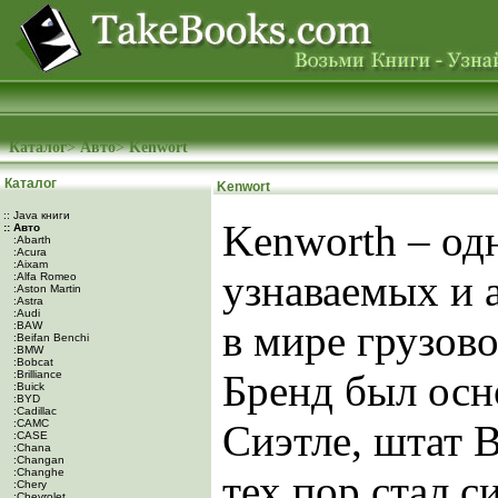
Каталог
>
Авто
>
Kenwort
Каталог
Kenwort
:: Java книги
Kenworth – од
:: Авто
:Abarth
:Acura
:Aixam
узнаваемых и 
:Alfa Romeo
:Aston Martin
:Astra
:Audi
в мире грузово
:BAW
:Beifan Benchi
:BMW
:Bobcat
Бренд был осно
:Brilliance
:Buick
:BYD
:Cadillac
:CAMC
Сиэтле, штат 
:CASE
:Chana
:Changan
:Changhe
тех пор стал 
:Chery
:Chevrolet