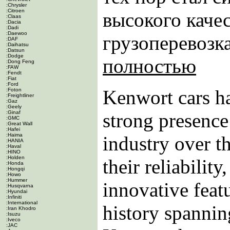
:Chrysler
:Citroen
высокого каче
:Claas
:Dacia
:Dadi
:Daewoo
грузоперевозка
:DAF
:Daihatsu
:Datsun
:Dodge
полностью
:Dong Feng
:FAW
:Fendt
:Fiat
:Ford
Kenwort cars ha
:Foton
:Freightliner
:Gaz
:Geely
:Ginaf
strong presence
:GMC
:Great Wall
:Hafei
:Haima
industry over t
:HANIA
:Haval
:HINO
:Holden
their reliabilit
:Honda
:Hongqi
:Howo
:Hummer
innovative featu
:Husqvarna
:Hyundai
:Infiniti
:International
history spannin
:Iran Khodro
:Isuzu
:Iveco
:JAC