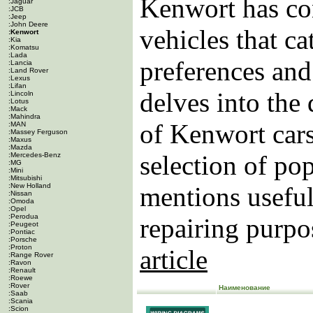
Kenwort has con
:Jaguar
:JCB
:Jeep
:John Deere
vehicles that ca
:Kenwort
:Kia
:Komatsu
:Lada
preferences and 
:Lancia
:Land Rover
:Lexus
:Lifan
delves into the
:Lincoln
:Lotus
:Mack
:Mahindra
of Kenwort cars
:MAN
:Massey Ferguson
:Maxus
:Mazda
selection of po
:Mercedes-Benz
:MG
:Mini
:Mitsubishi
:New Holland
mentions useful
:Nissan
:Omoda
:Opel
:Perodua
repairing purpos
:Peugeot
:Pontiac
:Porsche
:Proton
article
:Range Rover
:Ravon
:Renault
:Roewe
:Rover
Наименование
:Saab
:Scania
:Scion