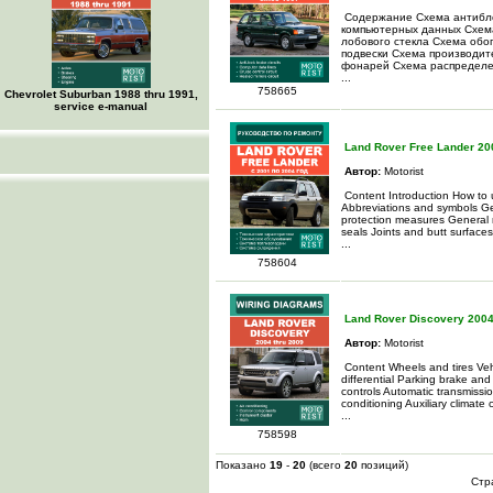
Содержание Схема антибло
компьютерных данных Схема
лобового стекла Схема обо
подвески Схема производит
фонарей Схема распределе
...
758665
Chevrolet Suburban 1988 thru 1991,
service e-manual
Land Rover Free Lander 200
Автор:
Motorist
Content Introduction How to
Abbreviations and symbols Gen
protection measures General 
seals Joints and butt surfaces
...
758604
Land Rover Discovery 2004 
Автор:
Motorist
Content Wheels and tires Veh
differential Parking brake and
controls Automatic transmissio
conditioning Auxiliary climate
...
758598
Показано
19
-
20
(всего
20
позиций)
Стр