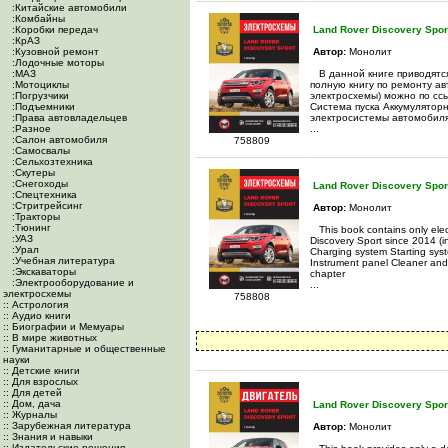
:Китайские автомобили
:Комбайны
:Коробки передач
Land Rover Discovery Spor
:КрАЗ
:Кузовной ремонт
Автор:
Монолит
:Лодочные моторы
:МАЗ
В данной книге приводятся
:Мотоциклы
полную книгу по ремонту ав
:Погрузчики
электросхемы) можно по сс
:Подъемники
Система пуска Аккумулятор
:Права автовладельцев
электросистемы автомобил
:Разное
...
:Салон автомобиля
758809
:Самосвалы
:Сельхозтехника
:Скутеры
:Снегоходы
Land Rover Discovery Sport
:Спецтехника
:Стритрейсинг
Автор:
Монолит
:Тракторы
:Тюнинг
This book contains only elec
:УАЗ
Discovery Sport since 2014 (i
:Урал
Charging system Starting syst
:Учебная литература
Instrument panel Cleaner and 
:Экскаваторы
chapter
:Электрооборудование и
...
электросхемы
758808
:: Астрология
:: Аудио книги
:: Биографии и Мемуары
:: В мире животных
:: Гуманитарные и общественные
науки
:: Детские книги
:: Для взрослых
:: Для детей
:: Дом, дача
Land Rover Discovery Sport
:: Журналы
:: Зарубежная литература
Автор:
Монолит
:: Знания и навыки
:: Издательские решения