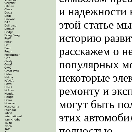
:Chrysler
:Citroen
и надежности 
:Claas
:Dacia
:Dadi
:Daewoo
этой статье м
:DAF
:Daihatsu
:Datsun
:Dodge
историю разви
:Dong Feng
:FAW
:Fendt
:Fiat
расскажем о н
:Ford
:Foton
:Freightliner
:Gaz
популярных м
:Geely
:Ginaf
:GMC
:Great Wall
некоторые эле
:Hafei
:Haima
:HANIA
:Haval
ремонту и экс
:HINO
:Holden
:Honda
:Hongqi
могут быть по
:Howo
:Hummer
:Husqvarna
:Hyundai
этих автомобил
:Infiniti
:International
:Iran Khodro
:Isuzu
:Iveco
полностью
:JAC