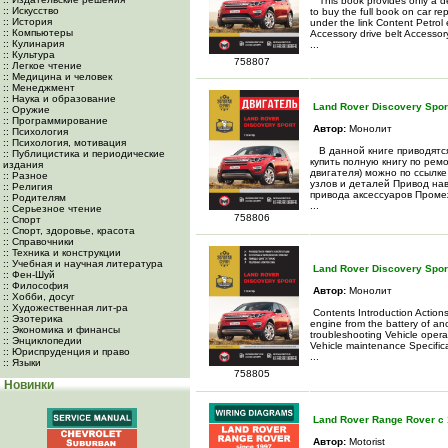
This book provides only a de
:: Искусство
to buy the full book on car re
:: История
under the link Content Petrol
:: Компьютеры
Accessory drive belt Accessory
:: Кулинария
...
:: Культура
758807
:: Легкое чтение
:: Медицина и человек
:: Менеджмент
:: Наука и образование
Land Rover Discovery Spor
:: Оружие
:: Программирование
Автор:
Монолит
:: Психология
:: Психология, мотивация
В данной книге приводятся
:: Публицистика и периодические
купить полную книгу по рем
издания
двигателя) можно по ссылк
:: Разное
узлов и деталей Привод на
:: Религия
привода аксессуаров Пром
:: Родителям
...
:: Серьезное чтение
758806
:: Спорт
:: Спорт, здоровье, красота
:: Справочники
:: Техника и конструкции
:: Учебная и научная литература
Land Rover Discovery Sport
:: Фен-Шуй
:: Философия
Автор:
Монолит
:: Хобби, досуг
:: Художественная лит-ра
Contents Introduction Actions
:: Эзотерика
engine from the battery of a
:: Экономика и финансы
troubleshooting Vehicle operat
:: Энциклопедии
Vehicle maintenance Specific
:: Юриспруденция и право
...
:: Языки
758805
Новинки
Land Rover Range Rover с
Автор:
Motorist