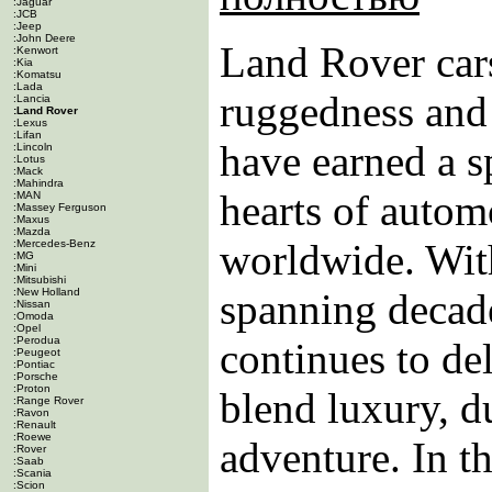
:Jaguar
:JCB
:Jeep
:John Deere
Land Rover cars
:Kenwort
:Kia
:Komatsu
:Lada
ruggedness and 
:Lancia
:Land Rover
:Lexus
:Lifan
have earned a sp
:Lincoln
:Lotus
:Mack
:Mahindra
hearts of autom
:MAN
:Massey Ferguson
:Maxus
:Mazda
worldwide. With
:Mercedes-Benz
:MG
:Mini
:Mitsubishi
:New Holland
spanning decad
:Nissan
:Omoda
:Opel
:Perodua
continues to del
:Peugeot
:Pontiac
:Porsche
:Proton
blend luxury, du
:Range Rover
:Ravon
:Renault
:Roewe
adventure. In th
:Rover
:Saab
:Scania
:Scion