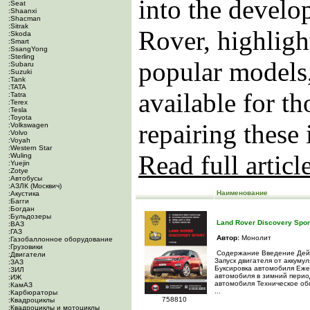
into the develo
:Seat
:Shaanxi
:Shacman
:Sitrak
Rover, highligh
:Skoda
:Smart
:SsangYong
:Sterling
popular models
:Subaru
:Suzuki
:Tank
:TATA
available for th
:Tatra
:Terex
:Tesla
:Toyota
repairing these 
:Volkswagen
:Volvo
:Voyah
:Western Star
Read full articl
:Wuling
:Yuejin
:Zotye
:Автобусы
:АЗЛК (Москвич)
Наименование
:Акустика
:Багги
:Богдан
:Бульдозеры
Land Rover Discovery Spor
:ВАЗ
:ГАЗ
Автор:
Монолит
:Газобаллонное оборудование
:Грузовики
Содержание Введение Дейс
:Двигатели
Запуск двигателя от аккум
:ЗАЗ
Буксировка автомобиля Еже
:ЗИЛ
автомобиля в зимний перио
:ИЖ
автомобиля Техническое об
:КамАЗ
...
:Карбюраторы
758810
:Квадроциклы
:Квадроциклы и мотоциклы