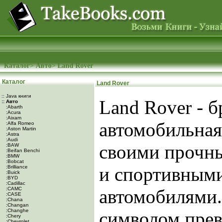
Каталог
>
Авто
>
Land Rover
Каталог
Land Rover
:: Java книги
Land Rover - б
:: Авто
:Abarth
:Acura
:Aixam
автомобильная
:Alfa Romeo
:Aston Martin
:Astra
:Audi
своими прочн
:BAW
:Beifan Benchi
:BMW
:Bobcat
и спортивным
:Brilliance
:Buick
:BYD
:Cadillac
:CAMC
автомобилями.
:CASE
:Chana
:Changan
:Changhe
символом прев
:Chery
:Chevrolet