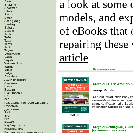
a look at some 
:Seat
:Shaanxi
:Shacman
:Sitrak
models, and exp
:Skoda
:Smart
:SsangYong
:Sterling
of eBooks that 
:Subaru
:Suzuki
:Tank
:TATA
repairing these 
:Tatra
:Terex
:Tesla
:Toyota
article
:Volkswagen
:Volvo
:Voyah
:Western Star
:Wuling
Наименование
:Yuejin
:Zotye
:Автобусы
:АЗЛК (Москвич)
:Акустика
Chrysler LH / NewYorker / C
:Багги
:Богдан
Автор:
Motorist
:Бульдозеры
:ВАЗ
Content Introduction Body co
:ГАЗ
system Metric thread and grad
:Газобаллонное оборудование
safety certification label Lu
:Грузовики
information Suspension and d
:Двигатели
...
:ЗАЗ
758396
:ЗИЛ
:ИЖ
:КамАЗ
:Карбюраторы
Chrysler Sebring (JS) c 2
:Квадроциклы
(на английском языке)
:Квадроциклы и мотоциклы