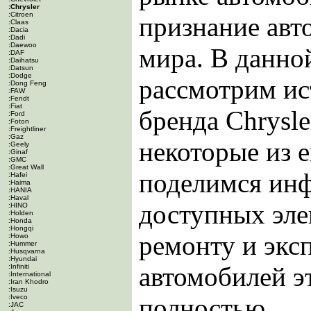
:Chrysler
:Citroen
признание авт
:Claas
:Dacia
:Dadi
:Daewoo
мира. В данно
:DAF
:Daihatsu
:Datsun
:Dodge
рассмотрим ис
:Dong Feng
:FAW
:Fendt
:Fiat
бренда Chrysl
:Ford
:Foton
:Freightliner
:Gaz
некоторые из е
:Geely
:Ginaf
:GMC
:Great Wall
поделимся ин
:Hafei
:Haima
:HANIA
:Haval
доступных эле
:HINO
:Holden
:Honda
:Hongqi
ремонту и экс
:Howo
:Hummer
:Husqvarna
:Hyundai
автомобилей эт
:Infiniti
:International
:Iran Khodro
:Isuzu
:Iveco
полностью
:JAC