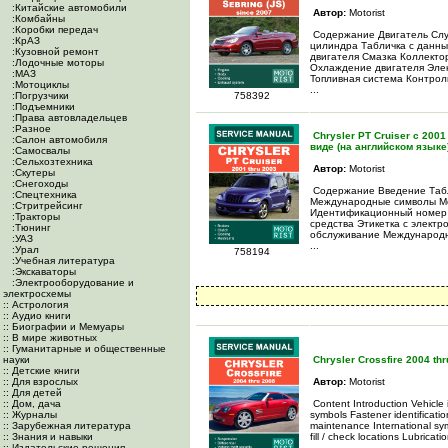
:Китайские автомобили
Автор:
Motorist
:Комбайны
:Коробки передач
Содержание Двигатель Сл
:КрАЗ
цилиндра Табличка с данны
:Кузовной ремонт
двигателя Смазка Коллект
:Лодочные моторы
Охлаждение двигателя Элек
:МАЗ
Топливная система Контрол
:Мотоциклы
...
:Погрузчики
758392
:Подъемники
:Права автовладельцев
:Разное
Chrysler PT Cruiser с 200
:Салон автомобиля
виде (на английском языке
:Самосвалы
:Сельхозтехника
Автор:
Motorist
:Скутеры
:Снегоходы
Содержание Введение Табл
:Спецтехника
Международные символы Ме
:Стритрейсинг
Идентификационный номер 
:Тракторы
средства Этикетка с электр
:Тюнинг
обслуживание Международн
:УАЗ
...
:Урал
758194
:Учебная литература
:Экскаваторы
:Электрооборудование и
электросхемы
:: Астрология
:: Аудио книги
:: Биографии и Мемуары
:: В мире животных
:: Гуманитарные и общественные
науки
Chrysler Crossfire 2004 th
:: Детские книги
:: Для взрослых
Автор:
Motorist
:: Для детей
:: Дом, дача
Content Introduction Vehicle i
:: Журналы
symbols Fastener identificati
:: Зарубежная литература
maintenance International sym
:: Знания и навыки
fill / check locations Lubrica
:: Издательские решения
...