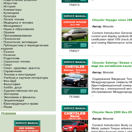
:: Искусство
758073
:: История
:: Компьютеры
:: Кулинария
:: Культура
:: Легкое чтение
Chrysler Voyager since 199
:: Медицина и человек
:: Менеджмент
Автор:
Motorist
:: Наука и образование
:: Оружие
Content Introduction General 
:: Программирование
control and display symbols M
:: Психология
certification label VIN check 
:: Психология, мотивация
and towing Maintenance sche
:: Публицистика и периодические
...
издания
758027
:: Разное
:: Религия
:: Родителям
:: Серьезное чтение
Chrysler Sebring / Stratu
:: Спорт
виде (на английском языке
:: Спорт, здоровье, красота
:: Справочники
Автор:
Motorist
:: Техника и конструкции
:: Учебная и научная литература
Содержание Введение Тисн
:: Фен-Шуй
Международные символы Ме
:: Философия
Идентификационный номер 
:: Хобби, досуг
Этикетка с электронной мет
:: Художественная лит-ра
обслуживание Международн
:: Эзотерика
...
757880
:: Экономика и финансы
:: Энциклопедии
:: Юриспруденция и право
:: Языки
Chrysler Neon 2000 thru 20
Новинки
Автор:
Motorist
Content Introduction Body co
Metric system Torque reference
label Manufacturer plate Lubr