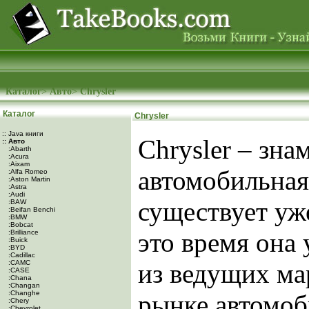
Каталог
>
Авто
>
Chrysler
Каталог
Chrysler
:: Java книги
Chrysler – зна
:: Авто
:Abarth
:Acura
:Aixam
автомобильная
:Alfa Romeo
:Aston Martin
:Astra
:Audi
существует уже
:BAW
:Beifan Benchi
:BMW
:Bobcat
это время она 
:Brilliance
:Buick
:BYD
:Cadillac
:CAMC
из ведущих ма
:CASE
:Chana
:Changan
:Changhe
рынке автомоб
:Chery
:Chevrolet