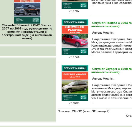
Transaxle fluid Fluid capacities
...
757787
Chrysler Pacifica c 2004 
Chevrolet Silverado / GMC Sierra с
английском языке)
2007 по 2009 год, руководство по
ремонту и эксплуатации в
Автор:
Motorist
электронном виде (на английском
языке)
Содержание Введение Тисн
Международные символы Ме
Идентификационный номер 
Этикетка Veci Смазка и об
Места заливки / проверки ж
...
757744
Chrysler Voyager c 1998 г
английском языке)
Автор:
Motorist
Содержание Введение Обща
элементов Международные 
Метрическая система Спра
автомобиля Наклейка с сер
VIN Смазка и техническое
...
757696
Показано
28
-
32
(всего
32
позиций)
Стр