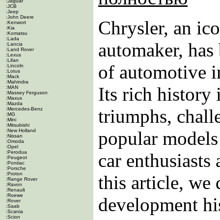
:Jaguar
:JCB
:Jeep
:John Deere
Chrysler, an ic
:Kenwort
:Kia
:Komatsu
:Lada
automaker, has 
:Lancia
:Land Rover
:Lexus
:Lifan
of automotive i
:Lincoln
:Lotus
:Mack
:Mahindra
Its rich history
:MAN
:Massey Ferguson
:Maxus
:Mazda
triumphs, chall
:Mercedes-Benz
:MG
:Mini
:Mitsubishi
:New Holland
popular models 
:Nissan
:Omoda
:Opel
:Perodua
car enthusiasts
:Peugeot
:Pontiac
:Porsche
:Proton
this article, we
:Range Rover
:Ravon
:Renault
:Roewe
development his
:Rover
:Saab
:Scania
:Scion