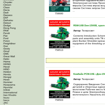
Вторичная гидравлическая 
:Chrysler
Электронная система Произ
:Citroen
впрыска Система впуска во
:Claas
смазки Система запуска Си
:Dacia
...
:Dadi
758680
:Daewoo
:DAF
:Daihatsu
:Datsun
:Dodge
RSM-10B Don-1500B, spare p
:Dong Feng
:FAW
Автор:
Техпросвет
:Fendt
:Fiat
Contents Introduction Schemes
:Ford
parts and assembly units Til
:Foton
plant Bunker Shredder-spreade
:Freightliner
equipment of the threshing uni
:Gaz
...
:Geely
758513
:Ginaf
:GMC
:Great Wall
:Hafei
:Haima
:HANIA
:Haval
:HINO
:Holden
Комбайн РСМ-10Б «Дон-150
:Honda
:Hongqi
Автор:
Техпросвет
:Howo
:Hummer
Содержание Введение Схем
:Husqvarna
деталей и сборочных едини
:Hyundai
молотилки Рабочее место М
:Infiniti
Ремни и цепи Электрообору
:International
молотильного Указатель и
:Iran Khodro
...
:Isuzu
758503
:Iveco
:JAC