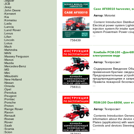
:Jaguar
:JCB
:Jeep
Case AFX8010 harvester, s
:John Deere
:Kenwort
Автор:
Motorist
:Kia
:Komatsu
Content Introduction Distrib
:Lada
Electrical power system Ligh
:Lancia
injection system Air intake 
:Land Rover
system Powertrain Power coup
:Lexus
...
:Lifan
:Lincoln
758439
:Lotus
:Mack
:Mahindra
Комбайн РСМ-100 «Дон-68
:MAN
электронном виде
:Massey Ferguson
:Maxus
Автор:
Техпросвет
:Mazda
:Mercedes-Benz
Содержание Введение Обще
:MG
применения Краткие сведен
:Mini
Предохранительные устройс
:Mitsubishi
предупреждающими и запре
:New Holland
Правила пожарной безопасн
:Nissan
...
:Omoda
758311
:Opel
:Perodua
:Peugeot
:Pontiac
:Porsche
RSM-100 Don-680M, user e-m
:Proton
:Range Rover
Автор:
Техпросвет
:Ravon
:Renault
Contents Introduction Genera
:Roewe
information about the device 
:Rover
Plates (applications) with war
:Saab
Controls and devices Steering
:Scania
...
:Scion
757932