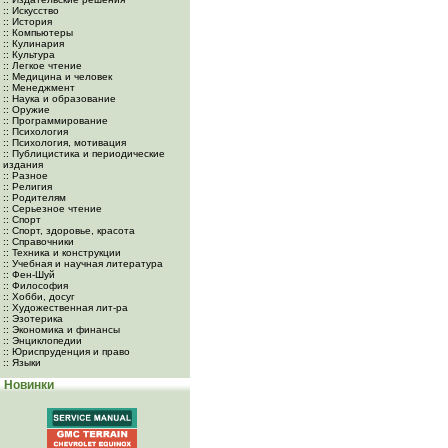
:: Искусство
:: История
:: Компьютеры
:: Кулинария
:: Культура
:: Легкое чтение
:: Медицина и человек
:: Менеджмент
:: Наука и образование
:: Оружие
:: Программирование
:: Психология
:: Психология, мотивация
:: Публицистика и периодические
издания
:: Разное
:: Религия
:: Родителям
:: Серьезное чтение
:: Спорт
:: Спорт, здоровье, красота
:: Справочники
:: Техника и конструкции
:: Учебная и научная литература
:: Фен-Шуй
:: Философия
:: Хобби, досуг
:: Художественная лит-ра
:: Эзотерика
:: Экономика и финансы
:: Энциклопедии
:: Юриспруденция и право
:: Языки
Новинки