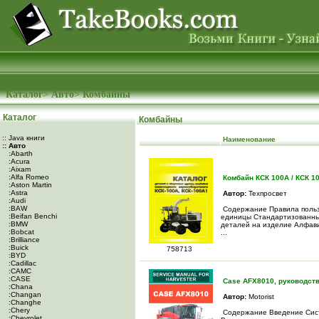
Каталог
>
Авто
>
Комбайны
Каталог
Комбайны
:: Java книги
Наименование
:: Авто
:Abarth
:Acura
:Aixam
:Alfa Romeo
Комбайн КСК 100A / КСК 1
:Aston Martin
:Astra
Автор:
Техпросвет
:Audi
:BAW
Содержание Правила польз
:Beifan Benchi
единицы Стандартизованны
:BMW
деталей на изделие Алфав
:Bobcat
...
:Brilliance
:Buick
758713
:BYD
:Cadillac
:CAMC
:CASE
Case AFX8010, руководств
:Chana
:Changan
Автор:
Motorist
:Changhe
:Chery
Содержание Введение Сист
:Chevrolet