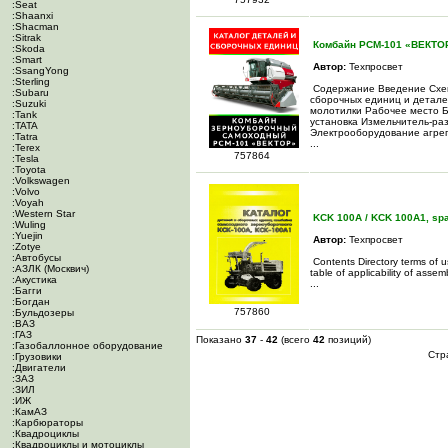
:Seat
:Shaanxi
:Shacman
:Sitrak
Комбайн РСМ-101 «ВЕКТОР
:Skoda
:Smart
Автор:
Техпросвет
:SsangYong
:Sterling
Содержание Введение Схем
:Subaru
сборочных единиц и детале
:Suzuki
молотилки Рабочее место Б
:Tank
установка Измельчитель-ра
:TATA
Электрооборудование агре
:Tatra
...
:Terex
757864
:Tesla
:Toyota
:Volkswagen
:Volvo
:Voyah
:Western Star
KCK 100A / KCK 100A1, spar
:Wuling
:Yuejin
Автор:
Техпросвет
:Zotye
:Автобусы
Contents Directory terms of 
:АЗЛК (Москвич)
table of applicability of asse
:Акустика
...
:Багги
:Богдан
757860
:Бульдозеры
:ВАЗ
:ГАЗ
Показано
37
-
42
(всего
42
позиций)
:Газобаллонное оборудование
Стр
:Грузовики
:Двигатели
:ЗАЗ
:ЗИЛ
:ИЖ
:КамАЗ
:Карбюраторы
:Квадроциклы
:Квадроциклы и мотоциклы