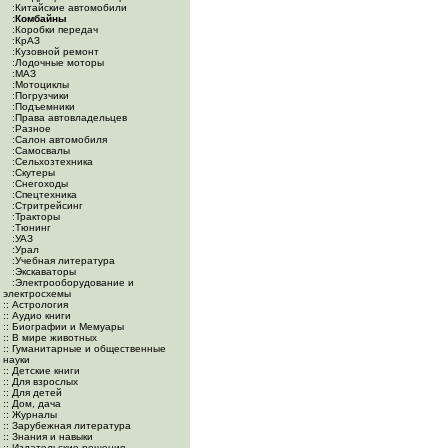
:Китайские автомобили
:Комбайны
:Коробки передач
:КрАЗ
:Кузовной ремонт
:Лодочные моторы
:МАЗ
:Мотоциклы
:Погрузчики
:Подъемники
:Права автовладельцев
:Разное
:Салон автомобиля
:Самосвалы
:Сельхозтехника
:Скутеры
:Снегоходы
:Спецтехника
:Стритрейсинг
:Тракторы
:Тюнинг
:УАЗ
:Урал
:Учебная литература
:Экскаваторы
:Электрооборудование и
электросхемы
:: Астрология
:: Аудио книги
:: Биографии и Мемуары
:: В мире животных
:: Гуманитарные и общественные
науки
:: Детские книги
:: Для взрослых
:: Для детей
:: Дом, дача
:: Журналы
:: Зарубежная литература
:: Знания и навыки
:: Издательские решения