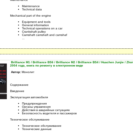
Maintenance
Technical data
Mechanical part of the engine
Equipment and tools
General information
Technical operations on a car
Crankshaft pulley
Camshaft camshaft and camshaf
...
Brilliance M1 / Brilliance BS6 / Brilliance M2 / Brilliance BS4 / Huachen Junjie / Zh
2004 года, книга по ремонту в электронном виде
Автор:
Монолит
Содержание
Введение
Эксплуатация автомобиля
Предупреждения
Органы управления
Действия в аварийных ситуациях
Безопасность водителя и пассажиров
Техническое обслуживание
Техническое обслуживание
Технические данные