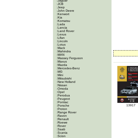
:Jaguar
:JCB
:Jeep
:John Deere
:Kenwort
:Kia
:Komatsu
:Lada
:Lancia
:Land Rover
:Lexus
:Lifan
:Lincoln
:Lotus
:Mack
:Mahindra
:MAN
:Massey Ferguson
:Maxus
:Mazda
:Mercedes-Benz
:MG
:Mini
:Mitsubishi
:New Holland
:Nissan
:Omoda
:Opel
:Perodua
:Peugeot
:Pontiac
13917
:Porsche
:Proton
:Range Rover
:Ravon
:Renault
:Roewe
:Rover
:Saab
:Scania
:Scion