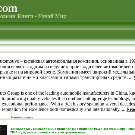
 Automotive – китайская автомобильная компания, основанная в 199
годня является одним из ведущих производителей автомобилей н
 рынке и на мировой арене. Компания имеет широкий модельный
нный различными классами и типами транспортных средств. ...
Auto Group is one of the leading automobile manufacturers in China, kn
to producing quality vehicles that combine cutting-edge technology, l
 exceptional performance. With a rich history spanning several decades,
 reputation for excellence both domestically and internationally. ...
Read
Наименование
Brilliance M1 / Brilliance BS6 / Brilliance M2 / Brilliance BS4 / Huachen Junjie / Zh
2004 года, ремонт двигателя в электронном виде