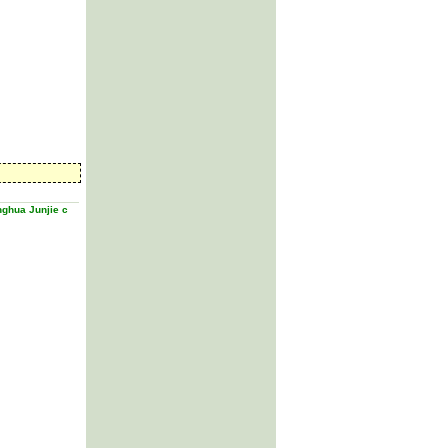
onghua Junjie с