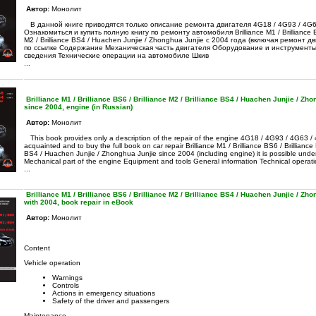
Автор:
Монолит
В данной книге приводятся только описание ремонта двигателя 4G18 / 4G93 / 4G6
Ознакомиться и купить полную книгу по ремонту автомобиля Brilliance M1 / Brilliance BS
M2 / Brilliance BS4 / Huachen Junjie / Zhonghua Junjie с 2004 года (включая ремонт 
по ссылке Содержание Механическая часть двигателя Оборудование и инструмент
сведения Технические операции на автомобиле Шкив
...
Brilliance M1 / Brilliance BS6 / Brilliance M2 / Brilliance BS4 / Huachen Junjie / Zh
since 2004, engine (in Russian)
Автор:
Монолит
This book provides only a description of the repair of the engine 4G18 / 4G93 / 4G63 /
acquainted and to buy the full book on car repair Brilliance M1 / Brilliance BS6 / Brilliance 
BS4 / Huachen Junjie / Zhonghua Junjie since 2004 (including engine) it is possible under
Mechanical part of the engine Equipment and tools General information Technical operati
...
Brilliance M1 / Brilliance BS6 / Brilliance M2 / Brilliance BS4 / Huachen Junjie / Zh
with 2004, book repair in eBook
Автор:
Монолит
Content
Vehicle operation
Warnings
Controls
Actions in emergency situations
Safety of the driver and passengers
Maintenance