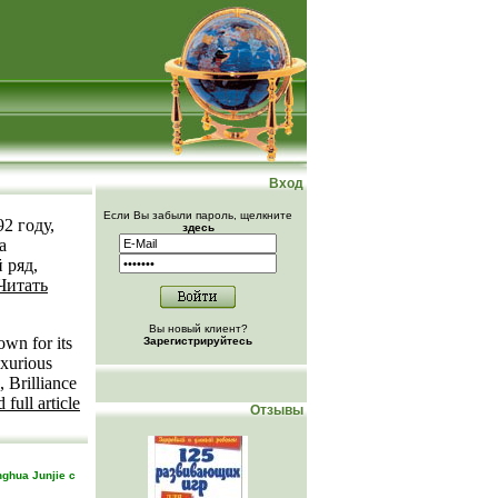
Вход
Если Вы забыли пароль, щелкните
2 году,
здесь
а
 ряд,
Читать
Вы новый клиент?
own for its
Зарегистрируйтесь
uxurious
 Brilliance
 full article
Отзывы
onghua Junjie с