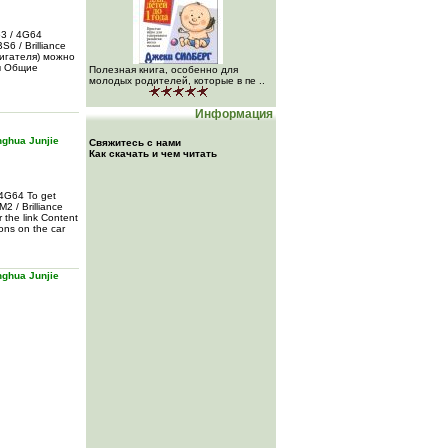
3 / 4G64
6 / Brilliance
двигателя) можно
ы Общие
Полезная книга, особенно для
молодых родителей, которые в пе ..
Информация
onghua Junjie
Свяжитесь с нами
Как скачать и чем читать
 4G64 To get
M2 / Brilliance
 the link Content
ons on the car
onghua Junjie