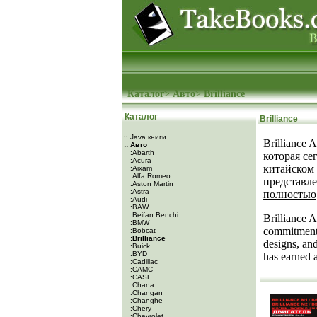
Каталог
>
Авто
>
Brilliance
Каталог
Brilliance
:: Java книги
Brilliance
:: Авто
:Abarth
которая се
:Acura
китайском
:Aixam
:Alfa Romeo
представле
:Aston Martin
:Astra
полностью
:Audi
:BAW
:Beifan Benchi
Brilliance 
:BMW
commitment 
:Bobcat
:Brilliance
designs, and
:Buick
:BYD
has earned a
:Cadillac
:CAMC
:CASE
:Chana
:Changan
:Changhe
:Chery
:Chevrolet