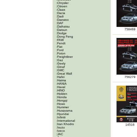
:Chrysler
:Citroen
:Claas
:Dacia
:Dadi
:Daewoo
:DAF
:Daihatsu
758469
:Datsun
:Dodge
:Dong Feng
:FAW
:Fendt
:Fiat
:Ford
:Foton
:Freightliner
:Gaz
:Geely
:Ginaf
:GMC
:Great Wall
:Hafei
756279
:Haima
:HANIA
:Haval
:HINO
:Holden
:Honda
:Hongqi
:Howo
:Hummer
:Husqvarna
:Hyundai
:Infiniti
:International
:Iran Khodro
14516
:Isuzu
:Iveco
:JAC