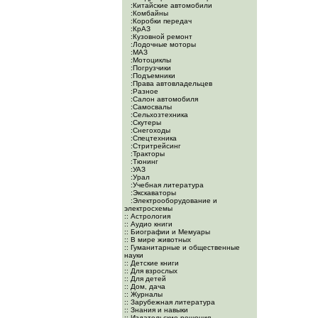
:Китайские автомобили
:Комбайны
:Коробки передач
:КрАЗ
:Кузовной ремонт
:Лодочные моторы
:МАЗ
:Мотоциклы
:Погрузчики
:Подъемники
:Права автовладельцев
:Разное
:Салон автомобиля
:Самосвалы
:Сельхозтехника
:Скутеры
:Снегоходы
:Спецтехника
:Стритрейсинг
:Тракторы
:Тюнинг
:УАЗ
:Урал
:Учебная литература
:Экскаваторы
:Электрооборудование и
электросхемы
:: Астрология
:: Аудио книги
:: Биографии и Мемуары
:: В мире животных
:: Гуманитарные и общественные
науки
:: Детские книги
:: Для взрослых
:: Для детей
:: Дом, дача
:: Журналы
:: Зарубежная литература
:: Знания и навыки
:: Издательские решения