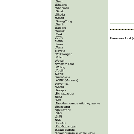
:Seat
:Shaanxi
:Shacman
:Sitrak
:Skoda
:Smart
:SsangYong
:Sterling
:Subaru
:Suzuki
:Tank
:TATA
Показано
1
-
4
(
:Tatra
:Terex
:Tesla
:Toyota
:Volkswagen
:Volvo
:Voyah
:Western Star
:Wuling
:Yuejin
:Zotye
:Автобусы
:АЗЛК (Москвич)
:Акустика
:Багги
:Богдан
:Бульдозеры
:ВАЗ
:ГАЗ
:Газобаллонное оборудование
:Грузовики
:Двигатели
:ЗАЗ
:ЗИЛ
:ИЖ
:КамАЗ
:Карбюраторы
:Квадроциклы
:Квадроциклы и мотоциклы