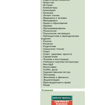
:: Искусство
:: История
:: Компьютеры
:: Кулинария
:: Культура
:: Легкое чтение
:: Медицина и человек
:: Менеджмент
:: Наука и образование
:: Оружие
:: Программирование
:: Психология
:: Психология, мотивация
:: Публицистика и периодические
издания
:: Разное
:: Религия
:: Родителям
:: Серьезное чтение
:: Спорт
:: Спорт, здоровье, красота
:: Справочники
:: Техника и конструкции
:: Учебная и научная литература
:: Фен-Шуй
:: Философия
:: Хобби, досуг
:: Художественная лит-ра
:: Эзотерика
:: Экономика и финансы
:: Энциклопедии
:: Юриспруденция и право
:: Языки
Новинки