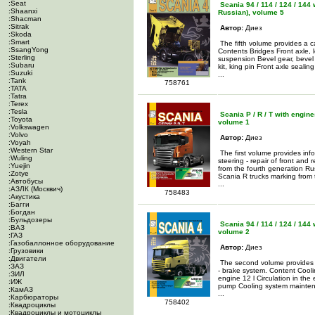
:Seat
Scania 94 / 114 / 124 / 144 w
:Shaanxi
Russian), volume 5
:Shacman
:Sitrak
Автор:
Диез
:Skoda
:Smart
The fifth volume provides a c
:SsangYong
Contents Bridges Front axle, le
:Sterling
suspension Bevel gear, bevel g
:Subaru
kit, king pin Front axle sealin
:Suzuki
...
:Tank
758761
:TATA
:Tatra
:Terex
:Tesla
Scania P / R / T with engines
:Toyota
volume 1
:Volkswagen
:Volvo
Автор:
Диез
:Voyah
:Western Star
The first volume provides inf
:Wuling
steering - repair of front and
:Yuejin
from the fourth generation Rus
:Zotye
Scania R trucks marking from 
:Автобусы
...
:АЗЛК (Москвич)
758483
:Акустика
:Багги
:Богдан
:Бульдозеры
Scania 94 / 114 / 124 / 144 w
:ВАЗ
volume 2
:ГАЗ
:Газобаллонное оборудование
Автор:
Диез
:Грузовики
:Двигатели
The second volume provides in
:ЗАЗ
- brake system. Content Cooli
:ЗИЛ
engine 12 l Circulation in the
:ИЖ
pump Cooling system mainten
:КамАЗ
...
:Карбюраторы
758402
:Квадроциклы
:Квадроциклы и мотоциклы