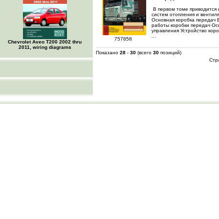
В первом томе приводится 
систем отопления и вентил
Основная коробка передач
работы коробки передач Ос
управления Устройство кор
...
757858
Chevrolet Aveo Т200 2002 thru
2011, wiring diagrams
Показано
28
-
30
(всего
30
позиций)
Стр