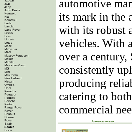
automotive man
:Jaguar
:JCB
:Jeep
:John Deere
its mark in the
:Kenwort
:Kia
:Komatsu
:Lada
with its robust
:Lancia
:Land Rover
:Lexus
:Lifan
vehicles. With 
:Lincoln
:Lotus
:Mack
:Mahindra
over a century,
:MAN
:Massey Ferguson
:Maxus
:Mazda
consistently uph
:Mercedes-Benz
:MG
:Mini
:Mitsubishi
:New Holland
producing relia
:Nissan
:Omoda
:Opel
:Perodua
catering to bot
:Peugeot
:Pontiac
:Porsche
:Proton
commercial need
:Range Rover
:Ravon
:Renault
:Roewe
:Rover
Наименование
:Saab
:Scania
:Scion