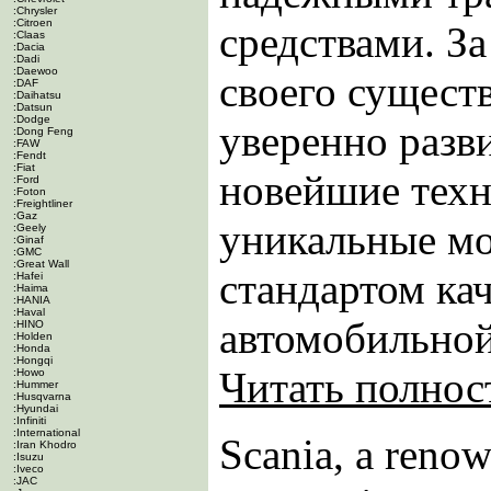
:Chrysler
:Citroen
средствами. За
:Claas
:Dacia
:Dadi
:Daewoo
своего сущест
:DAF
:Daihatsu
:Datsun
:Dodge
уверенно разви
:Dong Feng
:FAW
:Fendt
:Fiat
новейшие техн
:Ford
:Foton
:Freightliner
:Gaz
уникальные мо
:Geely
:Ginaf
:GMC
:Great Wall
стандартом ка
:Hafei
:Haima
:HANIA
:Haval
автомобильной 
:HINO
:Holden
:Honda
:Hongqi
Читать полно
:Howo
:Hummer
:Husqvarna
:Hyundai
:Infiniti
:International
Scania, a reno
:Iran Khodro
:Isuzu
:Iveco
:JAC