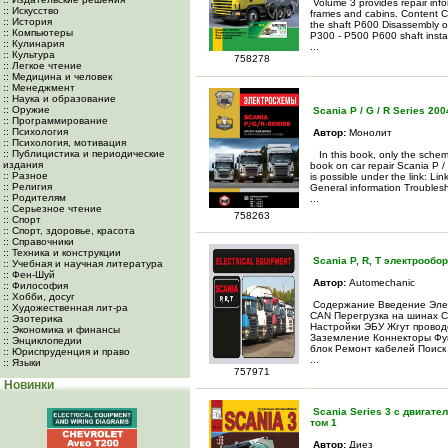
Volume 3 provides repair infor
:: Искусство
frames and cabins. Content C
:: История
the shaft P600 Disassembly of
:: Компьютеры
P300 - P500 P600 shaft instal
:: Кулинария
...
:: Культура
758278
:: Легкое чтение
:: Медицина и человек
:: Менеджмент
:: Наука и образование
:: Оружие
Scania P / G / R Series 200
:: Программирование
:: Психология
Автор:
Монолит
:: Психология, мотивация
:: Публицистика и периодические
In this book, only the scheme
издания
book on car repair Scania P / 
:: Разное
is possible under the link: Li
:: Религия
General information Troublesh
:: Родителям
...
:: Серьезное чтение
758263
:: Спорт
:: Спорт, здоровье, красота
:: Справочники
:: Техника и конструкции
Scania P, R, T электрообо
:: Учебная и научная литература
:: Фен-Шуй
Автор:
Automechanic
:: Философия
:: Хобби, досуг
Содержание Введение Элек
:: Художественная лит-ра
CAN Перегрузка на шинах C
:: Эзотерика
Настройки ЭБУ Жгут провод
:: Экономика и финансы
Заземление Коннекторы Фу
:: Энциклопедии
блок Ремонт кабелей Поис
:: Юриспруденция и право
...
:: Языки
757971
Новинки
Scania Series 3 c двигате
том 1
Автор:
Диез