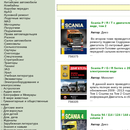
:Китайские автомобили
:Комбайны
:Коробки передач
:КрАЗ
:Кузовной ремонт
:Лодочные моторы
:МАЗ
Scania P / R / T c двигател
:Мотоциклы
виде, том 2
:Погрузчики
:Подъемники
Автор:
Диез
:Права автовладельцев
:Разное
Во втором томе приводится
:Салон автомобиля
ремонту подвески Содержан
:Самосвалы
двигатель 11-литровый дви
:Сельхозтехника
двигателя Головки цилиндр
:Скутеры
передний сальник коленчат
:Снегоходы
...
:Спецтехника
758375
:Стритрейсинг
:Тракторы
:Тюнинг
Scania P / G / R Series с 
:УАЗ
электронном виде
:Урал
:Учебная литература
Автор:
Монолит
:Экскаваторы
:Электрооборудование и
В данной книге приводятся
электросхемы
купить полную книгу по ремо
:: Астрология
обновления 2009 - 2013 год
:: Аудио книги
Том 1 Ссылка на Том 2 Ссы
:: Биографии и Мемуары
информация Двигатель в сб
:: В мире животных
...
:: Гуманитарные и общественные
758335
науки
:: Детские книги
:: Для взрослых
:: Для детей
Scania 94 / 114 / 124 / 144 w
:: Дом, дача
volume 3
:: Журналы
:: Зарубежная литература
Автор:
Диез
:: Знания и навыки
:: Издательские решения