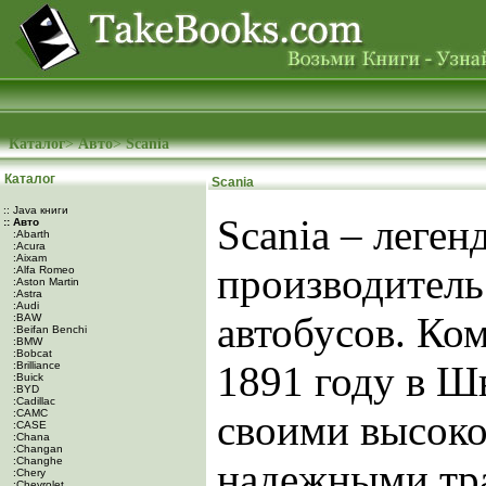
Каталог
>
Авто
>
Scania
Каталог
Scania
:: Java книги
Scania – леге
:: Авто
:Abarth
:Acura
:Aixam
производитель
:Alfa Romeo
:Aston Martin
:Astra
:Audi
автобусов. Ко
:BAW
:Beifan Benchi
:BMW
:Bobcat
1891 году в Ш
:Brilliance
:Buick
:BYD
:Cadillac
:CAMC
своими высок
:CASE
:Chana
:Changan
:Changhe
надежными тр
:Chery
:Chevrolet